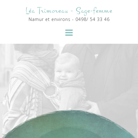
S
Léa Trimoreau - Sage-femme
k
Namur et environs - 0498/ 54 33 46
i
p
t
o
c
o
n
t
e
n
t