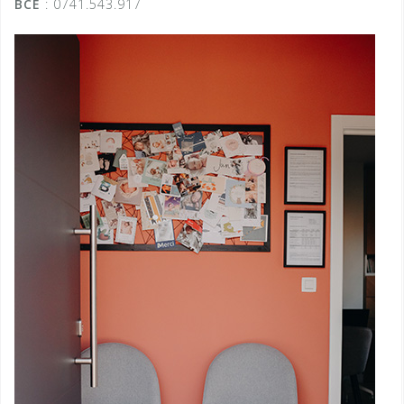
BCE
: 0741.543.917