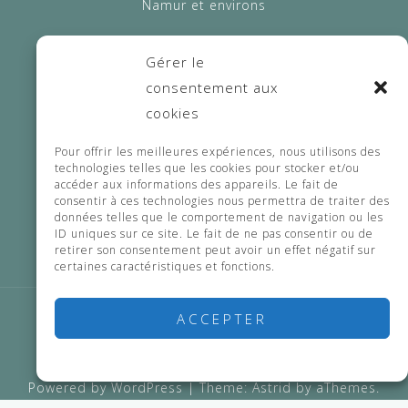
Namur et environs
Gérer le
consentement aux
info@lea-sage-femme.be
cookies
Pour offrir les meilleures expériences, nous utilisons des
technologies telles que les cookies pour stocker et/ou
accéder aux informations des appareils. Le fait de
0498 54 33 46
consentir à ces technologies nous permettra de traiter des
données telles que le comportement de navigation ou les
ID uniques sur ce site. Le fait de ne pas consentir ou de
retirer son consentement peut avoir un effet négatif sur
certaines caractéristiques et fonctions.
ACCEPTER
Accueil
Mes services
Honoraires
Contactez-moi
Politique de cookies
Powered by WordPress
|
Theme:
Astrid
by aThemes.